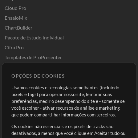
Cloud Pro
EnsaioMix
ChartBuilder
Pacote de Estudo Individual
Cifra Pro
Templates de ProPresenter
Sounds
OPÇÕES DE COOKIES
Loja
Conta
Usamos cookies e tecnologias semelhantes (incluindo
Comprar Créditos
Entre
pixels e tags) para operar nosso site, lembrar suas
preferências, medir o desempenho do site e - somente se
Conteúdo Grátis
Cadastre-se
você escolher - ativar recursos de análise e marketing
Solicite uma Música
Ir ao carrinho
que podem compartilhar informações com terceiros.
Os cookies não essenciais e os pixels de tracks são
Extras
desativados, a menos que você clique em Aceitar tudo ou
Sessões