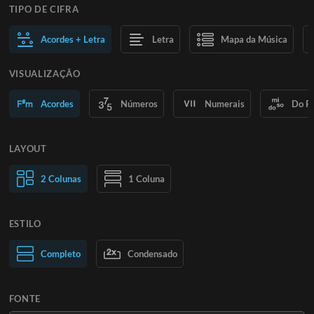
TIPO DE CIFRA
Acordes + Letra
Letra
Mapa da Música
VISUALIZAÇÃO
Acordes
Números
Numerais
Do R
LAYOUT
2 Colunas
1 Coluna
ESTILO
Texto normal
Completo
Condensado
Texto grande
FONTE