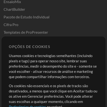
EnsaioMix
ChartBuilder
Pacote de Estudo Individual
Cifra Pro
Templates de ProPresenter
Sounds
OPÇÕES DE COOKIES
Loja
Conta
Usamos cookies e tecnologias semelhantes (incluindo
Comprar Créditos
Entre
pixels e tags) para operar nosso site, lembrar suas
preferências, medir o desempenho do site e - somente se
Conteúdo Grátis
Cadastre-se
você escolher - ativar recursos de análise e marketing
Solicite uma Música
Ir ao carrinho
que podem compartilhar informações com terceiros.
Os cookies não essenciais e os pixels de tracks são
Extras
desativados, a menos que você clique em Aceitar tudo ou
Sessões
os ative em Gerenciar preferências. Você pode alterar
Envie seu conteúdo
suas escolhas a qualquer momento, clicando em
Preferências de cookies
no rodapé.