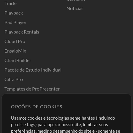
Tracks
Notícias
Playback
Pad Player
Playback Rentals
Cloud Pro
EnsaioMix
ChartBuilder
Pacote de Estudo Individual
Cifra Pro
Templates de ProPresenter
Sounds
OPÇÕES DE COOKIES
Loja
Conta
Usamos cookies e tecnologias semelhantes (incluindo
Comprar Créditos
Entre
pixels e tags) para operar nosso site, lembrar suas
preferências, medir o desempenho do site e - somente se
Conteúdo Grátis
Cadastre-se