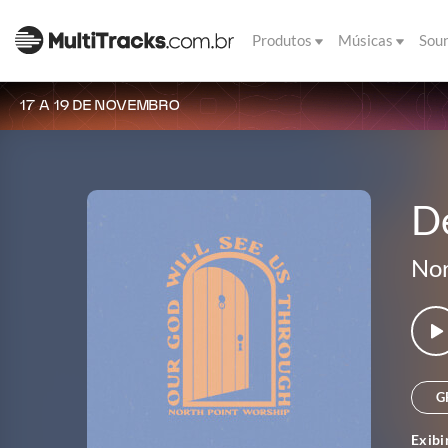
Produtos
Músicas
Sou
17 A 19 DE NOVEMBRO
D
Nor
G
Exibi