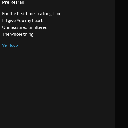
Pré Refrão
For the first time in a long time
I'll give You my heart
Unmeasured unfiltered
The whole thing