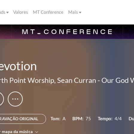
nds
Valores
MT Conference
Mais
evotion
th Point Worship
,
Sean Curran
-
Our God W
Tom:
A
BPM:
75
Tempo:
4/4
Du
RAVAÇÃO ORIGINAL
r mapa da música