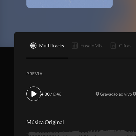
I
MultiTracks
EnsaioMix
Cifras
PRÉVIA
4:30
/ 6:46
Gravação ao vivo
Música Original