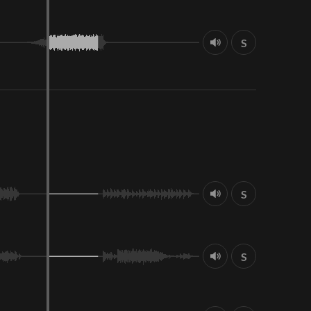
S
S
S