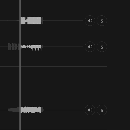
S
S
S