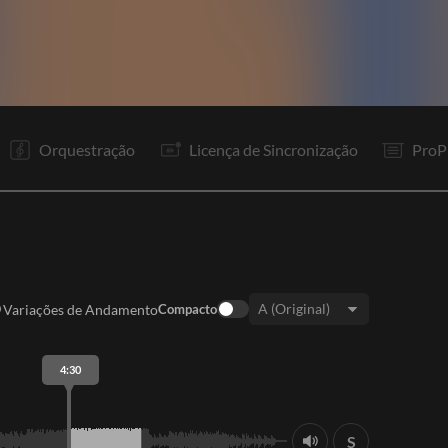
V1
V2
Pr
R1
V3
Pr
R1
Re
P
R1
Re
It
Orquestração
Licença de Sincronização
ProP
Variações de Andamento
Compacto
Tom:
4:30
S