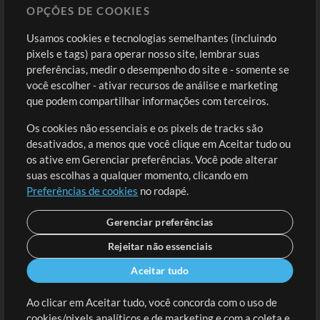
OPÇÕES DE COOKIES
Loja
Conta
Usamos cookies e tecnologias semelhantes (incluindo
Comprar Créditos
Entre
pixels e tags) para operar nosso site, lembrar suas
preferências, medir o desempenho do site e - somente se
Conteúdo Grátis
Cadastre-se
você escolher - ativar recursos de análise e marketing
Solicite uma Música
Ir ao carrinho
que podem compartilhar informações com terceiros.
Os cookies não essenciais e os pixels de tracks são
Extras
desativados, a menos que você clique em Aceitar tudo ou
Sessões
os ative em Gerenciar preferências. Você pode alterar
Envie seu conteúdo
suas escolhas a qualquer momento, clicando em
Preferências de cookies
no rodapé.
Playlist
MT Conference
Gerenciar preferências
Rejeitar não essenciais
Aceitar tudo
Ao clicar em Aceitar tudo, você concorda com o uso de
cookies/pixels analíticos e de marketing e com a coleta e