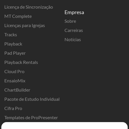
Licença de Sincronização
Empresa
MT Complete
Sobre
Licenças para Igrejas
Carreiras
Tracks
Notícias
Playback
Pad Player
Playback Rentals
Cloud Pro
EnsaioMix
ChartBuilder
Pacote de Estudo Individual
Cifra Pro
Templates de ProPresenter
Sounds