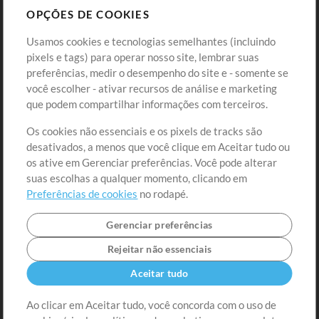
OPÇÕES DE COOKIES
Loja
Conta
Usamos cookies e tecnologias semelhantes (incluindo
Comprar Créditos
Entre
pixels e tags) para operar nosso site, lembrar suas
preferências, medir o desempenho do site e - somente se
Conteúdo Grátis
Cadastre-se
você escolher - ativar recursos de análise e marketing
Solicite uma Música
Ir ao carrinho
que podem compartilhar informações com terceiros.
Os cookies não essenciais e os pixels de tracks são
Extras
desativados, a menos que você clique em Aceitar tudo ou
Sessões
os ative em Gerenciar preferências. Você pode alterar
Envie seu conteúdo
suas escolhas a qualquer momento, clicando em
Preferências de cookies
no rodapé.
Playlist
MT Conference
Gerenciar preferências
Rejeitar não essenciais
Aceitar tudo
Ao clicar em Aceitar tudo, você concorda com o uso de