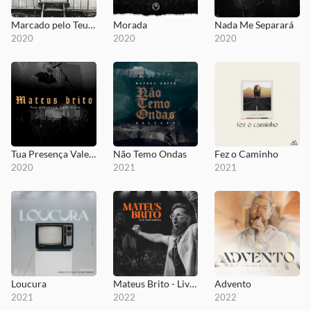
Marcado pelo Teu Amor
Morada
Nada Me Separará
2020
2020
2020
Tua Presença Vale Mais
Não Temo Ondas
Fez o Caminho
2020
2021
2021
Loucura
Mateus Brito - Live Conference
Advento
2021
2022
2022