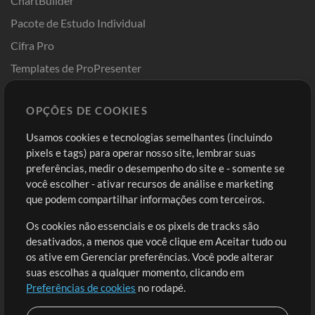
ChartBuilder
Pacote de Estudo Individual
Cifra Pro
Templates de ProPresenter
Sounds
OPÇÕES DE COOKIES
Loja
Conta
Usamos cookies e tecnologias semelhantes (incluindo
Comprar Créditos
Entre
pixels e tags) para operar nosso site, lembrar suas
preferências, medir o desempenho do site e - somente se
Conteúdo Grátis
Cadastre-se
você escolher - ativar recursos de análise e marketing
Solicite uma Música
Ir ao carrinho
que podem compartilhar informações com terceiros.
Os cookies não essenciais e os pixels de tracks são
Extras
desativados, a menos que você clique em Aceitar tudo ou
Sessões
os ative em Gerenciar preferências. Você pode alterar
Envie seu conteúdo
suas escolhas a qualquer momento, clicando em
Preferências de cookies
no rodapé.
Playlist