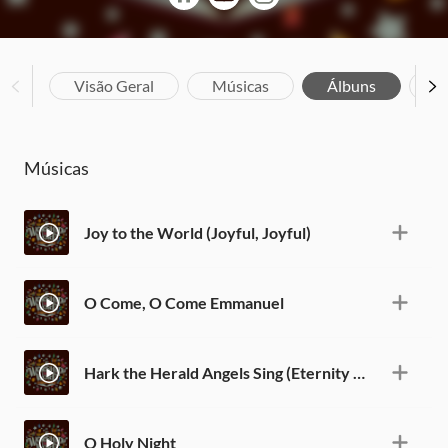
Visão Geral
Músicas
Álbuns
Bi
Músicas
Joy to the World (Joyful, Joyful)
O Come, O Come Emmanuel
Hark the Herald Angels Sing (Eternity Stepped Into Time)
O Holy Night