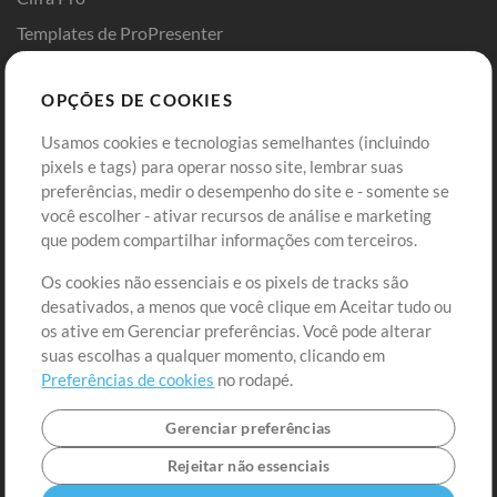
Templates de ProPresenter
Sounds
OPÇÕES DE COOKIES
Loja
Conta
Usamos cookies e tecnologias semelhantes (incluindo
Comprar Créditos
Entre
pixels e tags) para operar nosso site, lembrar suas
preferências, medir o desempenho do site e - somente se
Conteúdo Grátis
Cadastre-se
você escolher - ativar recursos de análise e marketing
Solicite uma Música
Ir ao carrinho
que podem compartilhar informações com terceiros.
Os cookies não essenciais e os pixels de tracks são
Extras
desativados, a menos que você clique em Aceitar tudo ou
Sessões
os ative em Gerenciar preferências. Você pode alterar
Envie seu conteúdo
suas escolhas a qualquer momento, clicando em
Preferências de cookies
no rodapé.
Playlist
MT Conference
Gerenciar preferências
Rejeitar não essenciais