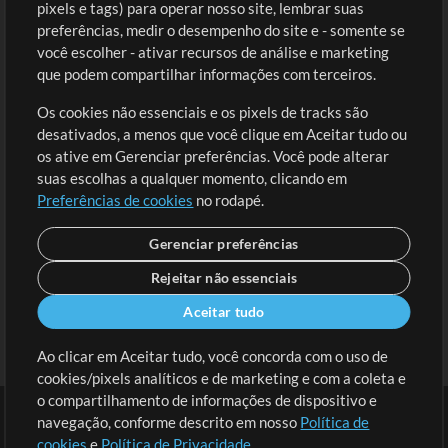
Comprar Créditos
Entre
pixels e tags) para operar nosso site, lembrar suas
preferências, medir o desempenho do site e - somente se
Conteúdo Grátis
Cadastre-se
você escolher - ativar recursos de análise e marketing
Solicite uma Música
Ir ao carrinho
que podem compartilhar informações com terceiros.
Os cookies não essenciais e os pixels de tracks são
Extras
desativados, a menos que você clique em Aceitar tudo ou
Sessões
os ative em Gerenciar preferências. Você pode alterar
Envie seu conteúdo
suas escolhas a qualquer momento, clicando em
Preferências de cookies
no rodapé.
Playlist
MT Conference
Gerenciar preferências
Rejeitar não essenciais
Aceitar tudo
Ao clicar em Aceitar tudo, você concorda com o uso de
cookies/pixels analíticos e de marketing e com a coleta e
o compartilhamento de informações de dispositivo e
navegação, conforme descrito em nosso
Política de
cookies
e
Política de Privacidade
.