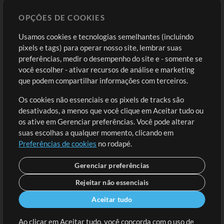
Sounds
OPÇÕES DE COOKIES
Loja
Conta
Usamos cookies e tecnologias semelhantes (incluindo
Comprar Créditos
Entre
pixels e tags) para operar nosso site, lembrar suas
preferências, medir o desempenho do site e - somente se
Conteúdo Grátis
Cadastre-se
você escolher - ativar recursos de análise e marketing
Solicite uma Música
Ir ao carrinho
que podem compartilhar informações com terceiros.
Os cookies não essenciais e os pixels de tracks são
Extras
desativados, a menos que você clique em Aceitar tudo ou
Sessões
os ative em Gerenciar preferências. Você pode alterar
Envie seu conteúdo
suas escolhas a qualquer momento, clicando em
Preferências de cookies
no rodapé.
Playlist
MT Conference
Gerenciar preferências
Rejeitar não essenciais
Aceitar tudo
Ao clicar em Aceitar tudo, você concorda com o uso de