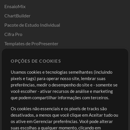
EnsaioMix
ChartBuilder
Pacote de Estudo Individual
Cifra Pro
Templates de ProPresenter
Sounds
OPÇÕES DE COOKIES
Loja
Conta
Usamos cookies e tecnologias semelhantes (incluindo
Comprar Créditos
Entre
pixels e tags) para operar nosso site, lembrar suas
preferências, medir o desempenho do site e - somente se
Conteúdo Grátis
Cadastre-se
você escolher - ativar recursos de análise e marketing
Solicite uma Música
Ir ao carrinho
que podem compartilhar informações com terceiros.
Os cookies não essenciais e os pixels de tracks são
Extras
desativados, a menos que você clique em Aceitar tudo ou
Sessões
os ative em Gerenciar preferências. Você pode alterar
Envie seu conteúdo
suas escolhas a qualquer momento, clicando em