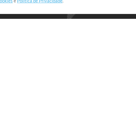
cookies
e
Política de Privacidade
.
realmente importa.
Loja
Conta
A
Comprar Créditos
Entre
Conteúdo Grátis
Cadastre-se
Solicite uma Música
Ir ao carrinho
T
V
Extras
t
Sessões
Envie seu conteúdo
Playlist