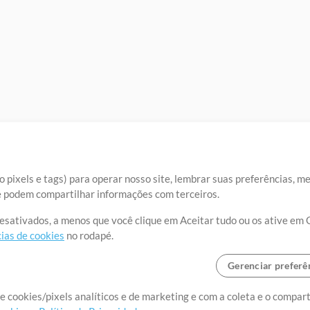
 pixels e tags) para operar nosso site, lembrar suas preferências, m
ue podem compartilhar informações com terceiros.
desativados, a menos que você clique em Aceitar tudo ou os ative em 
ias de cookies
no rodapé.
Gerenciar preferê
o o mundo, criando recursos
e cookies/pixels analíticos e de marketing e com a coleta e o compar