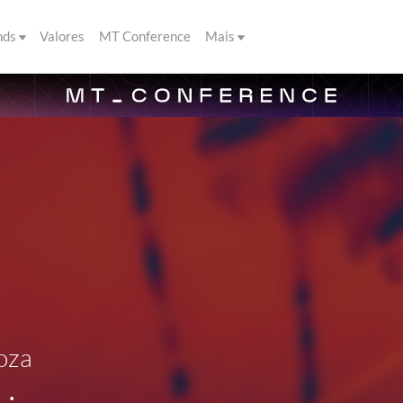
nds
Valores
MT Conference
Mais
oza