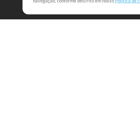
navegação, conforme descrito em nosso
Política de 
que lhes permitam maximizar seu tempo para o que 
Mix Aumentada
Produtos
Recursos
MultiTracks One
Músicas
Pacote Ao Vivo
Lidere Bem
Pacote de Ensaio
Treinamento
Licença de Sincronização
Empresa
MT Complete
Sobre
Licenças para Igrejas
Carreiras
Tracks
Notícias
Playback