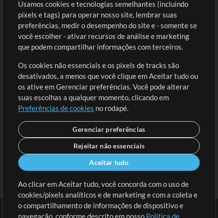
Usamos cookies e tecnologias semelhantes (incluindo
Comprar Créditos
Entre
pixels e tags) para operar nosso site, lembrar suas
preferências, medir o desempenho do site e - somente se
Conteúdo Grátis
Cadastre-se
você escolher - ativar recursos de análise e marketing
Solicite uma Música
Ir ao carrinho
que podem compartilhar informações com terceiros.
Os cookies não essenciais e os pixels de tracks são
Extras
desativados, a menos que você clique em Aceitar tudo ou
Sessões
os ative em Gerenciar preferências. Você pode alterar
Envie seu conteúdo
suas escolhas a qualquer momento, clicando em
Preferências de cookies
no rodapé.
Playlist
MT Conference
Gerenciar preferências
Rejeitar não essenciais
Aceitar tudo
Ao clicar em Aceitar tudo, você concorda com o uso de
cookies/pixels analíticos e de marketing e com a coleta e
o compartilhamento de informações de dispositivo e
navegação, conforme descrito em nosso
Política de