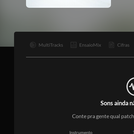
I
MultiTracks
EnsaioMix
Cifras
Sons ainda n
Conte pra gente qual patch,
Instrumento