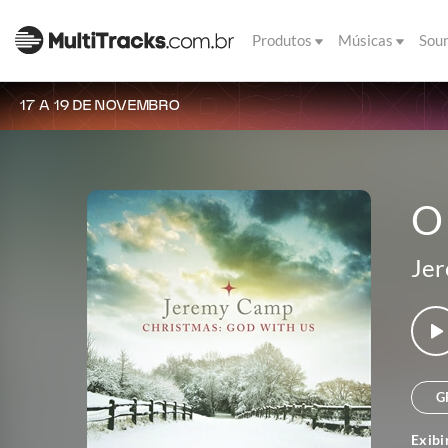
Produtos
Músicas
Sou
17 A 19 DE NOVEMBRO
O
Je
G
Exibi