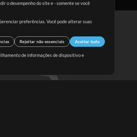
edir o desempenho do site e - somente se você
Gerenciar preferências. Você pode alterar suas
ncias
Rejeitar não essenciais
Aceitar tudo
tilhamento de informações de dispositivo e
Mix Aumentada
Mix Diminuída
Começar
ssine a
newsletter do Multitracks.com.br
Assine