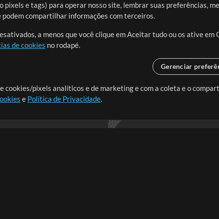
 pixels e tags) para operar nosso site, lembrar suas preferências, m
ue podem compartilhar informações com terceiros.
desativados, a menos que você clique em Aceitar tudo ou os ative em 
ias de cookies
no rodapé.
Gerenciar preferê
o o mundo, criando recursos
e cookies/pixels analíticos e de marketing e com a coleta e o compar
cookies
e
Política de Privacidade
.
realmente importa.
Loja
Conta
A
Comprar Créditos
Entre