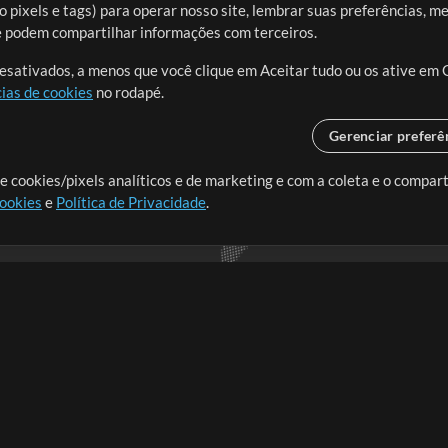
 pixels e tags) para operar nosso site, lembrar suas preferências, m
ue podem compartilhar informações com terceiros.
desativados, a menos que você clique em Aceitar tudo ou os ative em 
ias de cookies
no rodapé.
Gerenciar preferê
o o mundo, criando recursos
e cookies/pixels analíticos e de marketing e com a coleta e o compar
cookies
e
Política de Privacidade
.
realmente importa.
Loja
Conta
A
Comprar Créditos
Entre