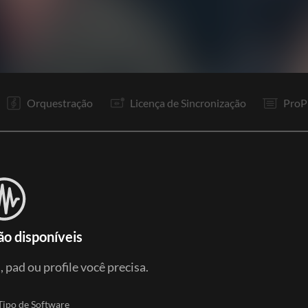
V1
Pr
R1
To
V2
Pr
R1
R1
It
It
P
P
Orquestração
Licença de Sincronização
ProP
ão disponíveis
 pad ou profile você precisa.
Tipo de Software