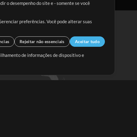
edir o desempenho do site e - somente se você
Gerenciar preferências. Você pode alterar suas
ncias
Rejeitar não essenciais
Aceitar tudo
tilhamento de informações de dispositivo e
Mix Aumentada
Mix Diminuída
Começar
ssine a
newsletter do Multitracks.com.br
Assine