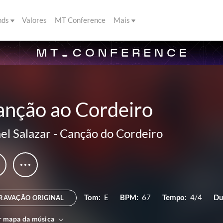
nds
Valores
MT Conference
Mais
anção ao Cordeiro
ael Salazar
-
Canção do Cordeiro
Tom:
E
BPM:
67
Tempo:
4/4
Du
RAVAÇÃO ORIGINAL
r mapa da música