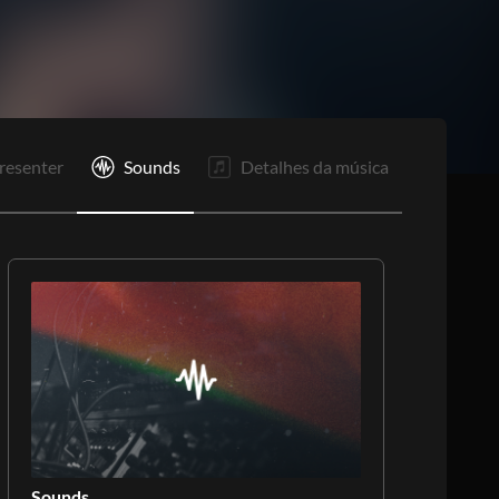
P
P
R1
R1
F
resenter
Sounds
Detalhes da música
Sounds