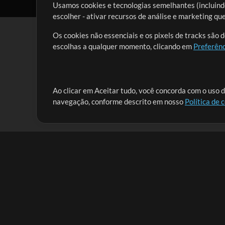
Usamos cookies e tecnologias semelhantes (incluindo
escolher - ativar recursos de análise e marketing q
Os cookies não essenciais e os pixels de tracks são 
escolhas a qualquer momento, clicando em
Preferênc
Nossa missão é atender aos líderes de louvor em tod
Ao clicar em Aceitar tudo, você concorda com o uso d
navegação, conforme descrito em nosso
Política de 
que lhes permitam maximizar seu tempo para o que 
Mix Aumentada
Produtos
Recursos
MultiTracks One
Músicas