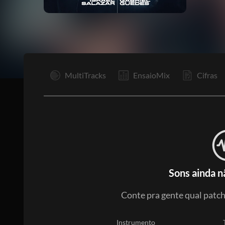
I
MultiTracks
EnsaioMix
Cifras
Sons ainda n
Conte pra gente qual patch,
Instrumento