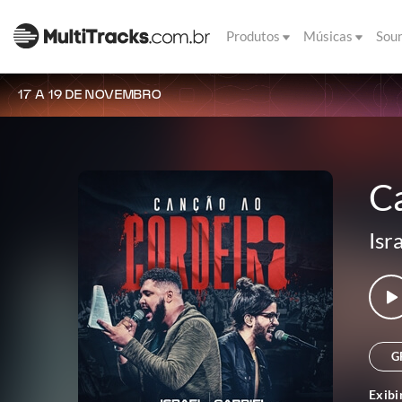
Produtos
Músicas
Sou
17 A 19 DE NOVEMBRO
C
Isr
G
Exibi