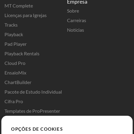
Empresa
MT Complete
Sobre
Licenças para Igrejas
Carreiras
Tracks
Notícias
Playback
Pad Player
Playback Rentals
Cloud Pro
EnsaioMix
ChartBuilder
Pacote de Estudo Individual
Cifra Pro
Templates de ProPresenter
Sounds
OPÇÕES DE COOKIES