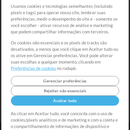
Loja
Conta
Usamos cookies e tecnologias semelhantes (incluindo
Comprar Créditos
Entre
pixels e tags) para operar nosso site, lembrar suas
preferências, medir o desempenho do site e - somente se
Conteúdo Grátis
Cadastre-se
você escolher - ativar recursos de análise e marketing
Solicite uma Música
Ir ao carrinho
que podem compartilhar informações com terceiros.
Os cookies não essenciais e os pixels de tracks são
Extras
desativados, a menos que você clique em Aceitar tudo ou
Sessões
os ative em Gerenciar preferências. Você pode alterar
Envie seu conteúdo
suas escolhas a qualquer momento, clicando em
Preferências de cookies
no rodapé.
Playlist
MT Conference
Gerenciar preferências
Rejeitar não essenciais
Aceitar tudo
Ao clicar em Aceitar tudo, você concorda com o uso de
cookies/pixels analíticos e de marketing e com a coleta e
o compartilhamento de informações de dispositivo e