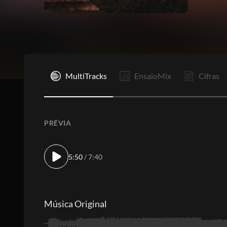
I
MultiTracks
EnsaioMix
Cifras
PRÉVIA
5:50
/ 7:40
Música Original