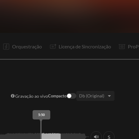
V1
V2
R1
To
V3
R1
R1
It
P
P
P
In
Orquestração
Licença de Sincronização
ProP
Gravação ao vivo
Compacto
Tom:
5:50
S