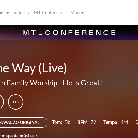
nds
Valores
MT Conference
Mais
e Way (Live)
th Family Worship
-
He Is Great!
Tom:
Db
BPM:
72
Tempo:
4/4
D
RAVAÇÃO ORIGINAL
r mapa da música