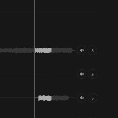
S
S
S