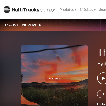
Produtos
Músicas
Sou
17 A 19 DE NOVEMBRO
Th
Fai
G
Exibi