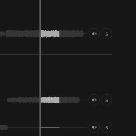
S
S
S