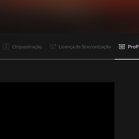
V1
V2
Pr
R1
To
V1
V2
Pr
R1
It
P
Rp
Orquestração
Licença de Sincronização
ProP