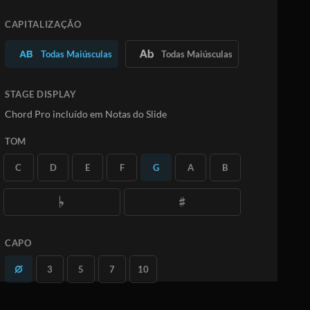
Saiba Mais
CAPITALIZAÇÃO
ASSINE
Todas Maiúsculas
Todas Maiúsculas
STAGE DISPLAY
Chord Pro incluído em Notas do Slide
TOM
C
D
E
F
G
A
B
CAPO
3
5
7
10