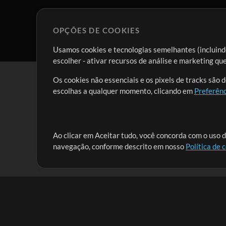
OPÇÕES DE COOKIES
Usamos cookies e tecnologias semelhantes (incluindo
escolher - ativar recursos de análise e marketing q
Os cookies não essenciais e os pixels de tracks são 
escolhas a qualquer momento, clicando em
Preferênc
Nossa missão é atender aos líderes de louvor em tod
Ao clicar em Aceitar tudo, você concorda com o uso d
navegação, conforme descrito em nosso
Política de 
que lhes permitam maximizar seu tempo para o que 