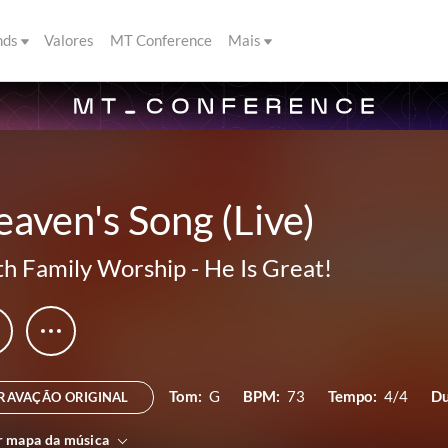
nds
Valores
MT Conference
Mais
aven's Song (Live)
th Family Worship
-
He Is Great!
Tom:
G
BPM:
73
Tempo:
4/4
Du
RAVAÇÃO ORIGINAL
r mapa da música