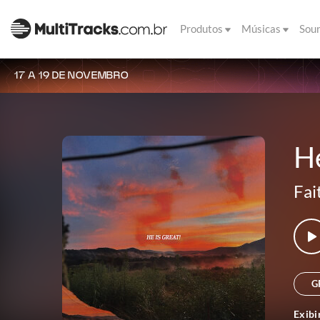
Produtos
Músicas
Sou
17 A 19 DE NOVEMBRO
He
Fai
G
Exibi