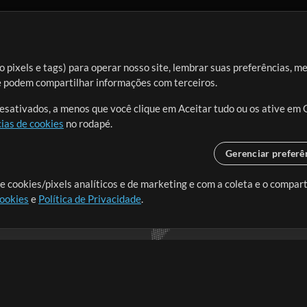
 pixels e tags) para operar nosso site, lembrar suas preferências, m
ue podem compartilhar informações com terceiros.
desativados, a menos que você clique em Aceitar tudo ou os ative em 
ias de cookies
no rodapé.
Gerenciar preferê
o o mundo, criando recursos
e cookies/pixels analíticos e de marketing e com a coleta e o compar
cookies
e
Política de Privacidade
.
realmente importa.