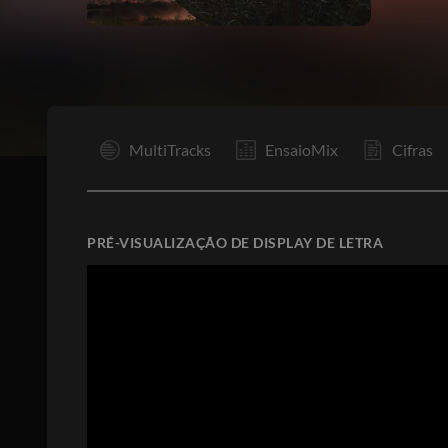
I
MultiTracks
EnsaioMix
Cifras
PRÉ-VISUALIZAÇÃO DE DISPLAY DE LETRA