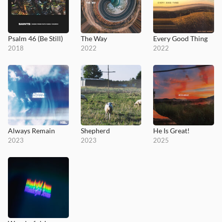
Psalm 46 (Be Still)
The Way
Every Good Thing
2018
2022
2022
Always Remain
Shepherd
He Is Great!
2023
2023
2025