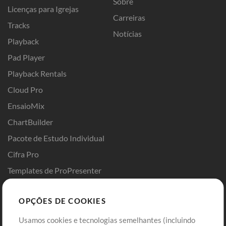
Sobre
Licenças para Igrejas
Carreiras
Tracks
Notícias
Playback
Pad Player
Playback Rentals
Cloud Pro
EnsaioMix
ChartBuilder
Pacote de Estudo Individual
Cifra Pro
Templates de ProPresenter
Sounds
OPÇÕES DE COOKIES
Loja
Conta
Usamos cookies e tecnologias semelhantes (incluindo