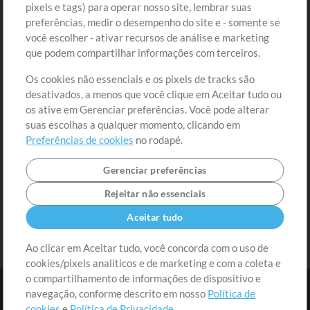
Comprar Créditos
Entre
pixels e tags) para operar nosso site, lembrar suas
preferências, medir o desempenho do site e - somente se
Conteúdo Grátis
Cadastre-se
você escolher - ativar recursos de análise e marketing
Solicite uma Música
Ir ao carrinho
que podem compartilhar informações com terceiros.
Os cookies não essenciais e os pixels de tracks são
Extras
desativados, a menos que você clique em Aceitar tudo ou
Sessões
os ative em Gerenciar preferências. Você pode alterar
Envie seu conteúdo
suas escolhas a qualquer momento, clicando em
Preferências de cookies
no rodapé.
Playlist
MT Conference
Gerenciar preferências
Rejeitar não essenciais
Aceitar tudo
Ao clicar em Aceitar tudo, você concorda com o uso de
cookies/pixels analíticos e de marketing e com a coleta e
o compartilhamento de informações de dispositivo e
navegação, conforme descrito em nosso
Política de
cookies
e
Política de Privacidade
.