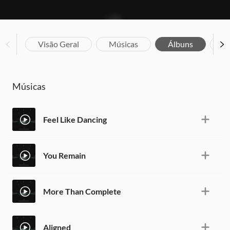
Visão Geral
Músicas
Álbuns
Bi
Músicas
Feel Like Dancing
You Remain
More Than Complete
Aligned