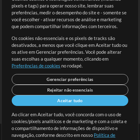
Comprar Créditos
Entre
pixels e tags) para operar nosso site, lembrar suas
preferências, medir o desempenho do site e - somente se
Conteúdo Grátis
Cadastre-se
você escolher - ativar recursos de análise e marketing
Solicite uma Música
Ir ao carrinho
que podem compartilhar informações com terceiros.
Os cookies não essenciais e os pixels de tracks são
Extras
desativados, a menos que você clique em Aceitar tudo ou
Sessões
os ative em Gerenciar preferências. Você pode alterar
Envie seu conteúdo
suas escolhas a qualquer momento, clicando em
Preferências de cookies
no rodapé.
Playlist
MT Conference
Gerenciar preferências
Rejeitar não essenciais
Aceitar tudo
Ao clicar em Aceitar tudo, você concorda com o uso de
cookies/pixels analíticos e de marketing e com a coleta e
o compartilhamento de informações de dispositivo e
navegação, conforme descrito em nosso
Política de