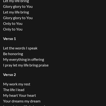
Let my life bring
Glory glory to You
Let my life bring
Glory glory to You
Only to You
Only to You
Verso 1
Let the words I speak
Be honoring
My everything in offering
I pray let my life bring praise
Verso 2
My work my rest
The life I lead
My heart Your heart
Your dreams my dream