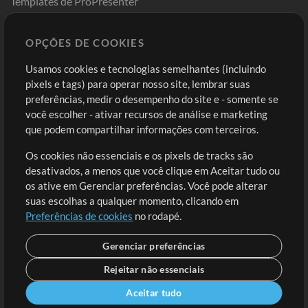
Templates de ProPresenter
Sounds
OPÇÕES DE COOKIES
Loja
Conta
Usamos cookies e tecnologias semelhantes (incluindo
Comprar Créditos
Entre
pixels e tags) para operar nosso site, lembrar suas
preferências, medir o desempenho do site e - somente se
Conteúdo Grátis
Cadastre-se
você escolher - ativar recursos de análise e marketing
Solicite uma Música
Ir ao carrinho
que podem compartilhar informações com terceiros.
Os cookies não essenciais e os pixels de tracks são
Extras
desativados, a menos que você clique em Aceitar tudo ou
Sessões
os ative em Gerenciar preferências. Você pode alterar
Envie seu conteúdo
suas escolhas a qualquer momento, clicando em
Preferências de cookies
no rodapé.
Playlist
MT Conference
Gerenciar preferências
Rejeitar não essenciais
Aceitar tudo