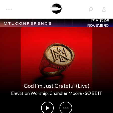
17 A 19 DE
NOVEMBRO
God I'm Just Grateful (Live)
Elevation Worship
,
Chandler Moore
-
SO BE IT