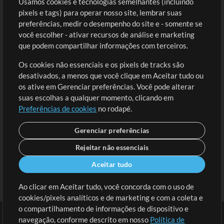
Usamos cookies e tecnologias semelhantes (incluindo
Comprar Créditos
Entre
pixels e tags) para operar nosso site, lembrar suas
preferências, medir o desempenho do site e - somente se
Conteúdo Grátis
Cadastre-se
você escolher - ativar recursos de análise e marketing
Solicite uma Música
Ir ao carrinho
que podem compartilhar informações com terceiros.
Os cookies não essenciais e os pixels de tracks são
Extras
desativados, a menos que você clique em Aceitar tudo ou
Sessões
os ative em Gerenciar preferências. Você pode alterar
Envie seu conteúdo
suas escolhas a qualquer momento, clicando em
Preferências de cookies
no rodapé.
Playlist
MT Conference
Gerenciar preferências
Rejeitar não essenciais
Aceitar tudo
Ao clicar em Aceitar tudo, você concorda com o uso de
cookies/pixels analíticos e de marketing e com a coleta e
o compartilhamento de informações de dispositivo e
navegação, conforme descrito em nosso
Política de