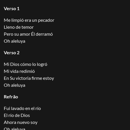
Verso 1
Me limpió era un pecador
Lleno de temor
Pero su amor Él derramó
Oh aleluya
Verso 2
Mi Dios cómo lo logró
Mi vida redimió
En Su victoria firme estoy
Oh aleluya
Refrão
Fui lavado en el río
El río de Dios
Ahora nuevo soy
Oh aleluya