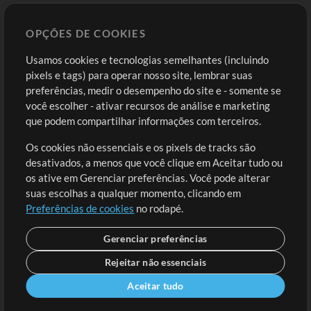
Sounds
OPÇÕES DE COOKIES
Loja
Conta
Usamos cookies e tecnologias semelhantes (incluindo
Comprar Créditos
Entre
pixels e tags) para operar nosso site, lembrar suas
preferências, medir o desempenho do site e - somente se
Conteúdo Grátis
Cadastre-se
você escolher - ativar recursos de análise e marketing
Solicite uma Música
Ir ao carrinho
que podem compartilhar informações com terceiros.
Os cookies não essenciais e os pixels de tracks são
Extras
desativados, a menos que você clique em Aceitar tudo ou
Sessões
os ative em Gerenciar preferências. Você pode alterar
Envie seu conteúdo
suas escolhas a qualquer momento, clicando em
Preferências de cookies
no rodapé.
Playlist
MT Conference
Gerenciar preferências
Rejeitar não essenciais
Aceitar tudo