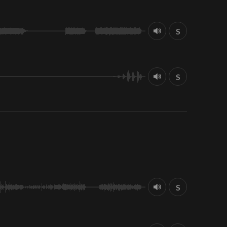
S
S
S