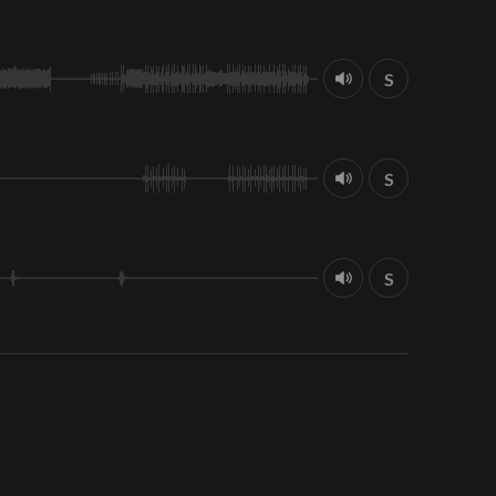
S
S
S