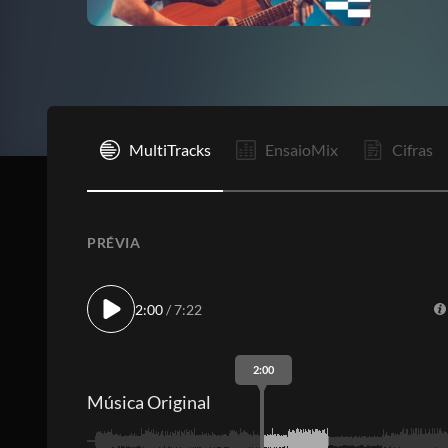
I
MultiTracks
EnsaioMix
Cifras
PRÉVIA
2:00
/ 7:22
2:00
Música Original