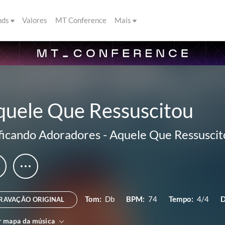
nds
Valores
MT Conference
Mais
quele Que Ressuscitou
ficando Adoradores
-
Aquele Que Ressuscit
Tom:
Db
BPM:
74
Tempo:
4/4
D
RAVAÇÃO ORIGINAL
r mapa da música