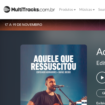
Produtos
Músicas
Sou
17 A 19 DE NOVEMBRO
A
Edi
G
Exibi