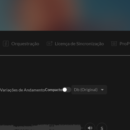
V1
It
V2
Rp
R1
It
V3
Rp
R1
It
P
In
Orquestração
Licença de Sincronização
ProP
Variações de Andamento
Compacto
Tom:
S