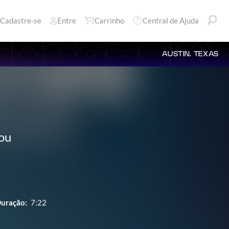
Cadastre-se
Entre
Carrinho
Central de Ajuda
AUSTIN, TEXAS
ou
uração:
7:22