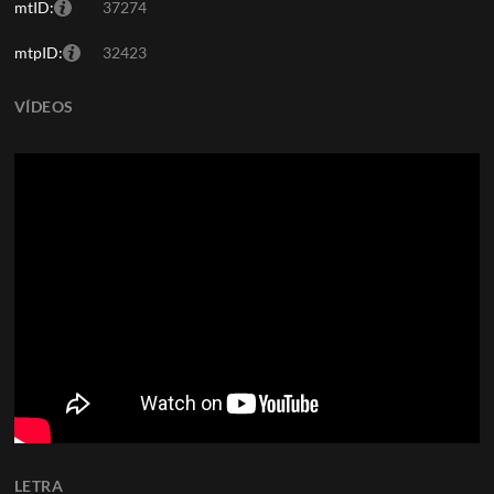
mtID:
37274
mtpID:
32423
VÍDEOS
LETRA