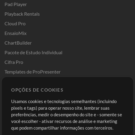
Pad Player
Playback Rentals
Cloud Pro
EnsaioMix
ChartBuilder
Pacote de Estudo Individual
Cifra Pro
Templates de ProPresenter
Sounds
OPÇÕES DE COOKIES
Loja
Conta
Usamos cookies e tecnologias semelhantes (incluindo
Comprar Créditos
Entre
pixels e tags) para operar nosso site, lembrar suas
preferências, medir o desempenho do site e - somente se
Conteúdo Grátis
Cadastre-se
você escolher - ativar recursos de análise e marketing
Solicite uma Música
Ir ao carrinho
que podem compartilhar informações com terceiros.