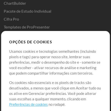
ChartBuilder
Pacote de Estudo Individual
Cifra Pro
Templates de ProPresenter
Sounds
OPÇÕES DE COOKIES
Loja
Conta
Usamos cookies e tecnologias semelhantes (incluindo
Comprar Créditos
Entre
pixels e tags) para operar nosso site, lembrar suas
preferências, medir o desempenho do site e - somente se
Conteúdo Grátis
Cadastre-se
você escolher - ativar recursos de análise e marketing
Solicite uma Música
Ir ao carrinho
que podem compartilhar informações com terceiros.
Os cookies não essenciais e os pixels de tracks são
Extras
desativados, a menos que você clique em Aceitar tudo ou
Sessões
os ative em Gerenciar preferências. Você pode alterar
Envie seu conteúdo
suas escolhas a qualquer momento, clicando em
Preferências de cookies
no rodapé.
Playlist