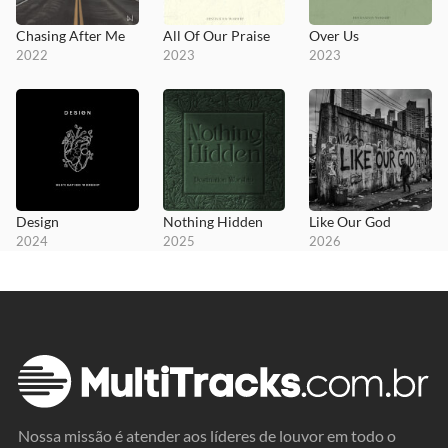
Chasing After Me
All Of Our Praise
Over Us
2022
2023
2023
Design
Nothing Hidden
Like Our God
2024
2025
2026
Nossa missão é atender aos líderes de louvor em todo o