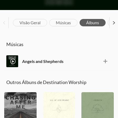
Visão Geral
Músicas
Álbuns
Bi
Músicas
Angels and Shepherds
Outros Álbuns de Destination Worship