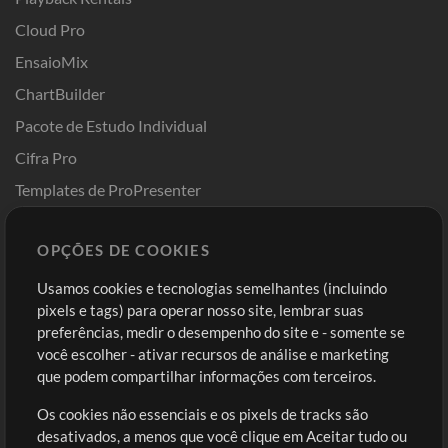
Cloud Pro
EnsaioMix
ChartBuilder
Pacote de Estudo Individual
Cifra Pro
Templates de ProPresenter
Sounds
OPÇÕES DE COOKIES
Loja
Conta
Usamos cookies e tecnologias semelhantes (incluindo
Comprar Créditos
Entre
pixels e tags) para operar nosso site, lembrar suas
preferências, medir o desempenho do site e - somente se
Conteúdo Grátis
Cadastre-se
você escolher - ativar recursos de análise e marketing
Solicite uma Música
Ir ao carrinho
que podem compartilhar informações com terceiros.
Os cookies não essenciais e os pixels de tracks são
Extras
desativados, a menos que você clique em Aceitar tudo ou
Sessões