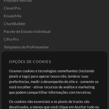
Playback Rentals
Cloud Pro
EnsaioMix
ChartBuilder
Pacote de Estudo Individual
Cifra Pro
Templates de ProPresenter
Sounds
OPÇÕES DE COOKIES
Loja
Conta
Usamos cookies e tecnologias semelhantes (incluindo
Comprar Créditos
Entre
pixels e tags) para operar nosso site, lembrar suas
preferências, medir o desempenho do site e - somente se
Conteúdo Grátis
Cadastre-se
você escolher - ativar recursos de análise e marketing
Solicite uma Música
Ir ao carrinho
que podem compartilhar informações com terceiros.
Os cookies não essenciais e os pixels de tracks são
Extras
desativados, a menos que você clique em Aceitar tudo ou