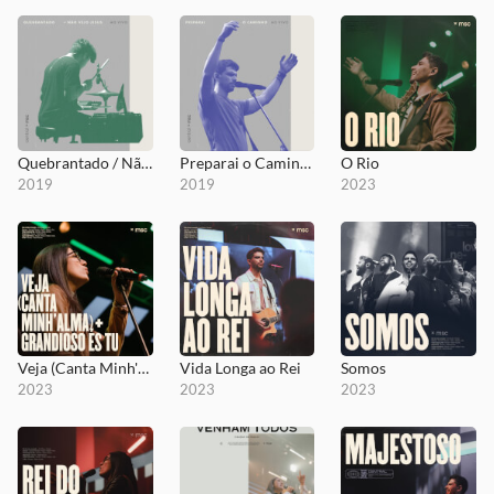
Quebrantado / Não Vejo Jesus
Preparai o Caminho
O Rio
2019
2019
2023
Veja (Canta Minh'alma) + Grandioso És Tu
Vida Longa ao Rei
Somos
2023
2023
2023