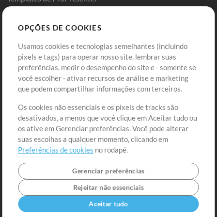
Sounds
OPÇÕES DE COOKIES
Loja
Conta
Usamos cookies e tecnologias semelhantes (incluindo
Comprar Créditos
Entre
pixels e tags) para operar nosso site, lembrar suas
preferências, medir o desempenho do site e - somente se
Conteúdo Grátis
Cadastre-se
você escolher - ativar recursos de análise e marketing
Solicite uma Música
Ir ao carrinho
que podem compartilhar informações com terceiros.
Os cookies não essenciais e os pixels de tracks são
Extras
desativados, a menos que você clique em Aceitar tudo ou
Sessões
os ative em Gerenciar preferências. Você pode alterar
Envie seu conteúdo
suas escolhas a qualquer momento, clicando em
Preferências de cookies
no rodapé.
Playlist
MT Conference
Gerenciar preferências
Rejeitar não essenciais
Aceitar tudo