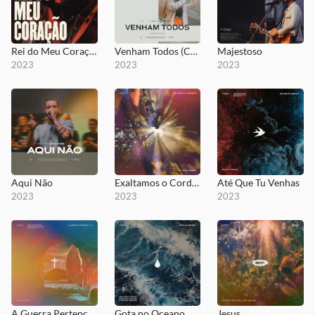
Rei do Meu Coração
Venham Todos (Canção de Paulo)
Majestoso
2023
2023
2023
Aqui Não
Exaltamos o Cordeiro
Até Que Tu Venhas
2023
2023
2023
A Guerra Pertence a Ti
Gota no Oceano
Jesus