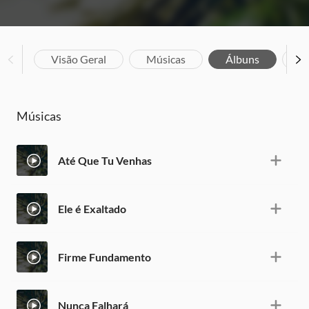
Visão Geral
Músicas
Álbuns
Bi
Músicas
Até Que Tu Venhas
Ele é Exaltado
Firme Fundamento
Nunca Falhará