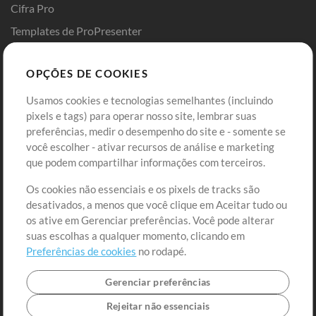
Cifra Pro
Templates de ProPresenter
Sounds
OPÇÕES DE COOKIES
Loja
Conta
Usamos cookies e tecnologias semelhantes (incluindo
Comprar Créditos
Entre
pixels e tags) para operar nosso site, lembrar suas
preferências, medir o desempenho do site e - somente se
Conteúdo Grátis
Cadastre-se
você escolher - ativar recursos de análise e marketing
Solicite uma Música
Ir ao carrinho
que podem compartilhar informações com terceiros.
Os cookies não essenciais e os pixels de tracks são
Extras
desativados, a menos que você clique em Aceitar tudo ou
Sessões
os ative em Gerenciar preferências. Você pode alterar
Envie seu conteúdo
suas escolhas a qualquer momento, clicando em
Preferências de cookies
no rodapé.
Playlist
MT Conference
Gerenciar preferências
Rejeitar não essenciais