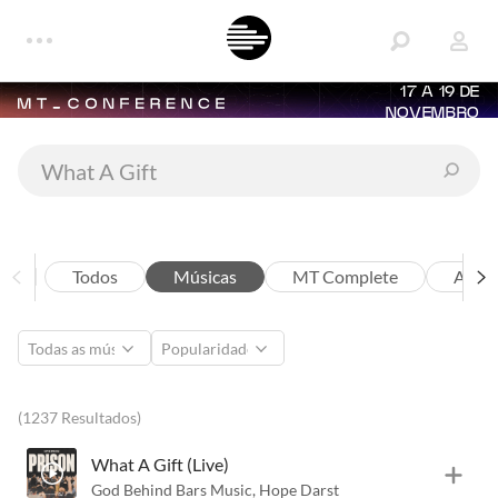
17 A 19 DE
NOVEMBRO
Todos
Músicas
MT Complete
Artis
(1237 Resultados)
What A Gift (Live)
God Behind Bars Music
,
Hope Darst