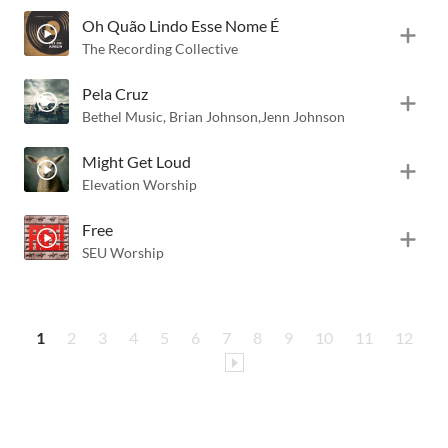
Oh Quão Lindo Esse Nome É
The Recording Collective
Pela Cruz
Bethel Music
,
Brian Johnson
,
Jenn Johnson
Might Get Loud
Elevation Worship
Free
SEU Worship
1
2
3
4
5
6
7
8
9
10
11
12