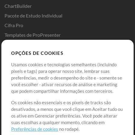
ChartBuilder
Pacote de Estudo Individual
Cifra Pro
Templates de ProPresenter
Sounds
OPÇÕES DE COOKIES
Loja
Conta
Usamos cookies e tecnologias semelhantes (incluindo
Comprar Créditos
Entre
pixels e tags) para operar nosso site, lembrar suas
preferências, medir o desempenho do site e - somente se
Conteúdo Grátis
Cadastre-se
você escolher - ativar recursos de análise e marketing
Solicite uma Música
Ir ao carrinho
que podem compartilhar informações com terceiros.
Os cookies não essenciais e os pixels de tracks são
Extras
desativados, a menos que você clique em Aceitar tudo ou
Sessões
os ative em Gerenciar preferências. Você pode alterar
Envie seu conteúdo
suas escolhas a qualquer momento, clicando em
Preferências de cookies
no rodapé.
Playlist