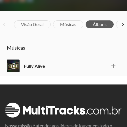
Visão Geral
Músicas
Álbuns
Bi
Músicas
Fully Alive
Nossa missão é atender aos líderes de louvor em todo o