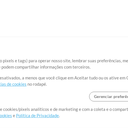
 pixels e tags) para operar nosso site, lembrar suas preferências, m
ue podem compartilhar informações com terceiros.
desativados, a menos que você clique em Aceitar tudo ou os ative em 
ias de cookies
no rodapé.
Gerenciar preferê
o o mundo, criando recursos
e cookies/pixels analíticos e de marketing e com a coleta e o compar
cookies
e
Política de Privacidade
.
realmente importa.