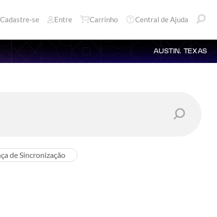
Cadastre-se
Entre
Carrinho
Central de Ajuda
AUSTIN, TEXAS
nça de Sincronização