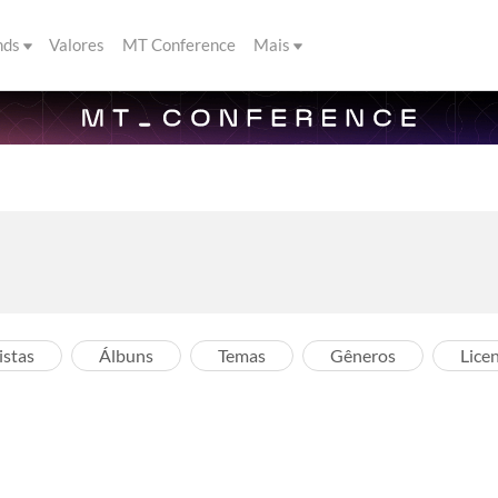
nds
Valores
MT Conference
Mais
istas
Álbuns
Temas
Gêneros
Lice