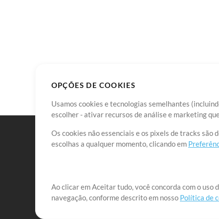
OPÇÕES DE COOKIES
Usamos cookies e tecnologias semelhantes (incluindo
escolher - ativar recursos de análise e marketing q
Os cookies não essenciais e os pixels de tracks são 
escolhas a qualquer momento, clicando em
Preferênc
Nossa missão é atender aos líderes de louvor em tod
Ao clicar em Aceitar tudo, você concorda com o uso d
navegação, conforme descrito em nosso
Política de 
que lhes permitam maximizar seu tempo para o que 