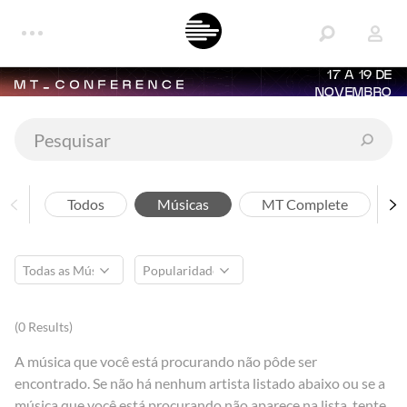
17 A 19 DE
NOVEMBRO
Todos
Músicas
MT Complete
A
(0 Results)
A música que você está procurando não pôde ser
encontrado. Se não há nenhum artista listado abaixo ou se a
música que você está procurando não aparece na lista, tente