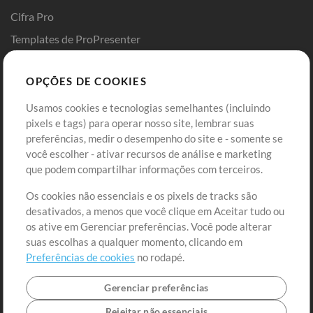
Cifra Pro
Templates de ProPresenter
Sounds
OPÇÕES DE COOKIES
Loja
Conta
Usamos cookies e tecnologias semelhantes (incluindo
Comprar Créditos
Entre
pixels e tags) para operar nosso site, lembrar suas
preferências, medir o desempenho do site e - somente se
Conteúdo Grátis
Cadastre-se
você escolher - ativar recursos de análise e marketing
Solicite uma Música
Ir ao carrinho
que podem compartilhar informações com terceiros.
Os cookies não essenciais e os pixels de tracks são
Extras
desativados, a menos que você clique em Aceitar tudo ou
Sessões
os ative em Gerenciar preferências. Você pode alterar
Envie seu conteúdo
suas escolhas a qualquer momento, clicando em
Preferências de cookies
no rodapé.
Playlist
MT Conference
Gerenciar preferências
Rejeitar não essenciais