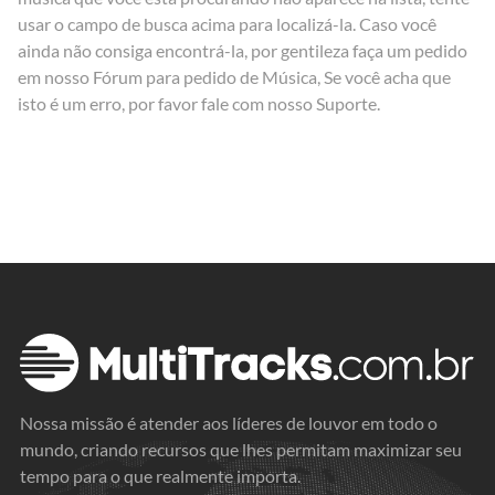
usar o campo de busca acima para localizá-la. Caso você
ainda não consiga encontrá-la, por gentileza faça um pedido
em nosso
Fórum para pedido de Música
, Se você acha que
isto é um erro, por favor fale com nosso
Suporte
.
Nossa missão é atender aos líderes de louvor em todo o
mundo, criando recursos que lhes permitam maximizar seu
tempo para o que realmente importa.