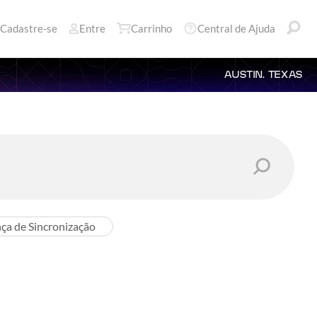
Cadastre-se
Entre
Carrinho
Central de Ajuda
AUSTIN, TEXAS
nça de Sincronização