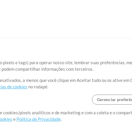
 pixels e tags) para operar nosso site, lembrar suas preferências, m
ue podem compartilhar informações com terceiros.
desativados, a menos que você clique em Aceitar tudo ou os ative em 
ias de cookies
no rodapé.
Gerenciar preferê
o o mundo, criando recursos
e cookies/pixels analíticos e de marketing e com a coleta e o compar
cookies
e
Política de Privacidade
.
realmente importa.