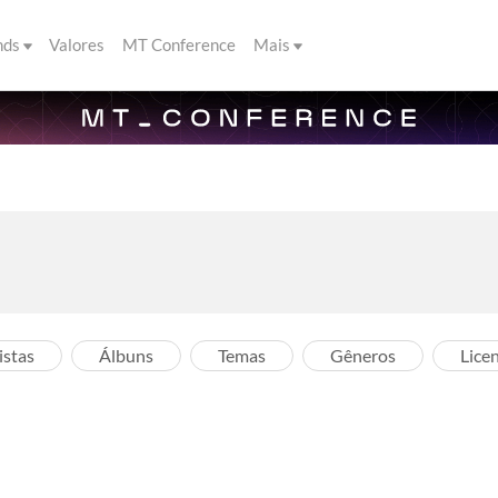
nds
Valores
MT Conference
Mais
istas
Álbuns
Temas
Gêneros
Lice