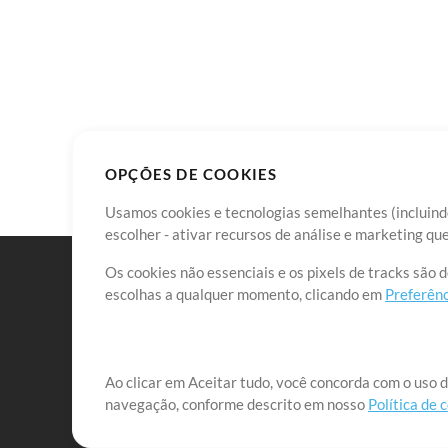
OPÇÕES DE COOKIES
Usamos cookies e tecnologias semelhantes (incluindo
escolher - ativar recursos de análise e marketing q
Os cookies não essenciais e os pixels de tracks são 
escolhas a qualquer momento, clicando em
Preferênc
Nossa missão é atender aos líderes de louvor em tod
Ao clicar em Aceitar tudo, você concorda com o uso d
navegação, conforme descrito em nosso
Política de 
que lhes permitam maximizar seu tempo para o que 