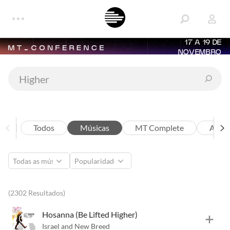
17 A 19 DE
NOVEMBRO
Todos
Músicas
MT Complete
Artis
(2302 Resultados)
Hosanna (Be Lifted Higher)
Israel and New Breed