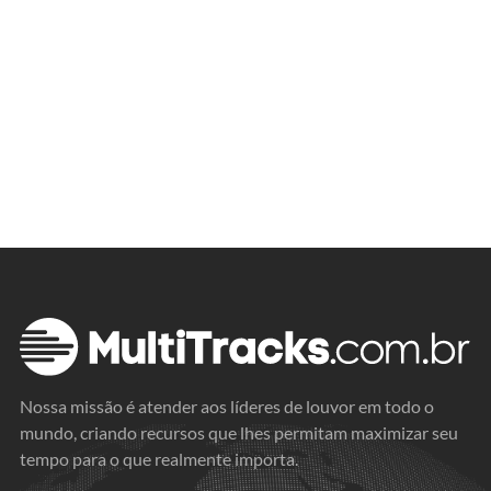
Nossa missão é atender aos líderes de louvor em todo o
mundo, criando recursos que lhes permitam maximizar seu
tempo para o que realmente importa.