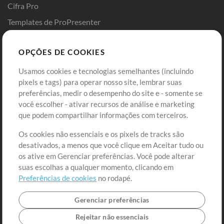
Cifra Pro
Templates de ProPresenter
Sounds
OPÇÕES DE COOKIES
Loja
Conta
Usamos cookies e tecnologias semelhantes (incluindo
Comprar Créditos
Entre
pixels e tags) para operar nosso site, lembrar suas
preferências, medir o desempenho do site e - somente se
Conteúdo Grátis
Cadastre-se
você escolher - ativar recursos de análise e marketing
Solicite uma Música
Ir ao carrinho
que podem compartilhar informações com terceiros.
Os cookies não essenciais e os pixels de tracks são
Extras
desativados, a menos que você clique em Aceitar tudo ou
Sessões
os ative em Gerenciar preferências. Você pode alterar
Envie seu conteúdo
suas escolhas a qualquer momento, clicando em
Preferências de cookies
no rodapé.
Playlist
MT Conference
Gerenciar preferências
Rejeitar não essenciais