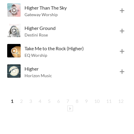
Higher Than The Sky
Gateway Worship
Higher Ground
Destini Rose
Take Me to the Rock (Higher)
EQ Worship
Higher
Horizon Music
1
2
3
4
5
6
7
8
9
10
11
12