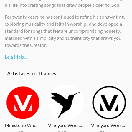
his life into crafting songs that draw people closer to God.
For twenty years he has continued to refine his songwriting,
exploring musicality and faith in worship.. and developed a
standard for songs that feature uncompromising honesty,
matched with a simplicity and authenticity that draws you
towards the Creator.
Leia Mais...
Artistas Semelhantes
Ministério Vineyard
Vineyard Worship UK & Ireland
Vineyard Worship