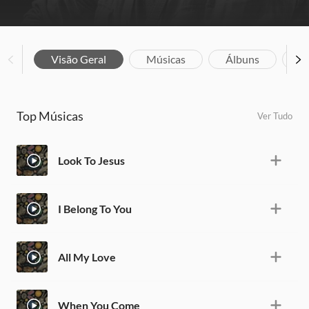
Visão Geral
Músicas
Álbuns
Bi
Top Músicas
Ver Tudo
Look To Jesus
I Belong To You
All My Love
When You Come