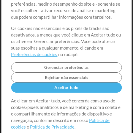
preferências, medir o desempenho do site e - somente se
Conteúdo Grátis
Cadastre-se
você escolher - ativar recursos de análise e marketing
Solicite uma Música
Ir ao carrinho
que podem compartilhar informações com terceiros.
Os cookies não essenciais e os pixels de tracks são
Extras
desativados, a menos que você clique em Aceitar tudo ou
Sessões
os ative em Gerenciar preferências. Você pode alterar
Envie seu conteúdo
suas escolhas a qualquer momento, clicando em
Preferências de cookies
no rodapé.
Playlist
MT Conference
Gerenciar preferências
Rejeitar não essenciais
Aceitar tudo
Ao clicar em Aceitar tudo, você concorda com o uso de
cookies/pixels analíticos e de marketing e com a coleta e
o compartilhamento de informações de dispositivo e
navegação, conforme descrito em nosso
Política de
cookies
e
Política de Privacidade
.
Termos
|
Política de Privacidade
|