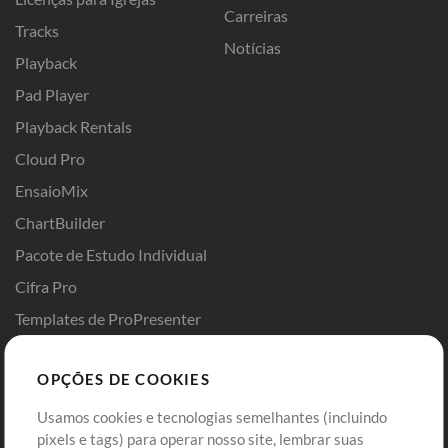
Carreiras
Tracks
Notícias
Playback
Pad Player
Playback Rentals
Cloud Pro
EnsaioMix
ChartBuilder
Pacote de Estudo Individual
Cifra Pro
Templates de ProPresenter
Sounds
OPÇÕES DE COOKIES
Loja
Conta
Usamos cookies e tecnologias semelhantes (incluindo
Comprar Créditos
Entre
pixels e tags) para operar nosso site, lembrar suas