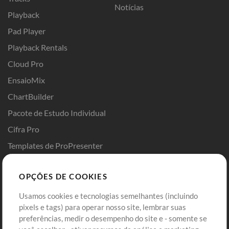
Notícias
Playback
Pad Player
Playback Rentals
Cloud Pro
EnsaioMix
ChartBuilder
Pacote de Estudo Individual
Cifra Pro
Templates de ProPresenter
Sounds
OPÇÕES DE COOKIES
Loja
Conta
Usamos cookies e tecnologias semelhantes (incluindo
Comprar Créditos
Entre
pixels e tags) para operar nosso site, lembrar suas
preferências, medir o desempenho do site e - somente se
Conteúdo Grátis
Cadastre-se