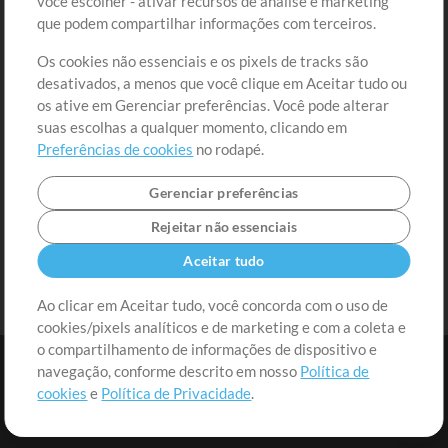
você escolher - ativar recursos de análise e marketing
Solicite uma Música
Ir ao carrinho
que podem compartilhar informações com terceiros.
Os cookies não essenciais e os pixels de tracks são
Extras
desativados, a menos que você clique em Aceitar tudo ou
Sessões
os ative em Gerenciar preferências. Você pode alterar
Envie seu conteúdo
suas escolhas a qualquer momento, clicando em
Preferências de cookies
no rodapé.
Playlist
MT Conference
Gerenciar preferências
Rejeitar não essenciais
Aceitar tudo
Ao clicar em Aceitar tudo, você concorda com o uso de
cookies/pixels analíticos e de marketing e com a coleta e
o compartilhamento de informações de dispositivo e
navegação, conforme descrito em nosso
Política de
cookies
e
Política de Privacidade
.
Termos
|
Política de Privacidade
|
Preferências de cookies
|
Contato