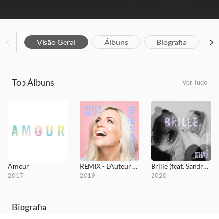
Visão Geral
Álbuns
Biografia
Top Álbuns
Ver Tudo
Amour
REMIX - L'Auteur de ma joie
Brille (feat. Sandra Kouame)
2017
2019
2020
Biografia