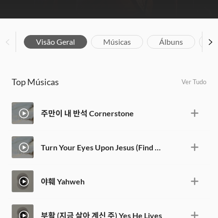
Visão Geral
Músicas
Álbuns
Bi
Top Músicas
Ver Tudo
주만이 내 반석 Cornerstone
Turn Your Eyes Upon Jesus (Find Light)
야훼 Yahweh
부활 (지금 살아 계신 주) Yes He Lives