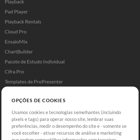
Playback
Pad Player
Playback Rentals
Cloud Pro
EnsaioMix
ChartBuilder
Pacote de Estudo Individual
Cifra Pro
Templates de ProPresenter
Sounds
OPÇÕES DE COOKIES
Loja
Conta
Usamos cookies e tecnologias semelhantes (incluindo
Comprar Créditos
Entre
pixels e tags) para operar nosso site, lembrar suas
preferências, medir o desempenho do site e - somente se
Conteúdo Grátis
Cadastre-se
você escolher - ativar recursos de análise e marketing
Solicite uma Música
Ir ao carrinho
que podem compartilhar informações com terceiros.