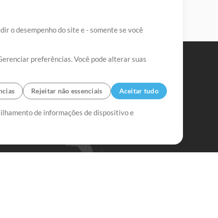
edir o desempenho do site e - somente se você
Gerenciar preferências. Você pode alterar suas
ncias
Rejeitar não essenciais
Aceitar tudo
tilhamento de informações de dispositivo e
Mix Aumentada
Mix Diminuída
Começar
ssine a
newsletter do Multitracks.com.br