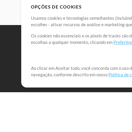
OPÇÕES DE COOKIES
Usamos cookies e tecnologias semelhantes (incluindo
escolher - ativar recursos de análise e marketing q
Os cookies não essenciais e os pixels de tracks são 
escolhas a qualquer momento, clicando em
Preferênc
Nossa missão é atender aos líderes de louvor em tod
Ao clicar em Aceitar tudo, você concorda com o uso d
navegação, conforme descrito em nosso
Política de 
que lhes permitam maximizar seu tempo para o que 
Mix Aumentada
Produtos
Recursos