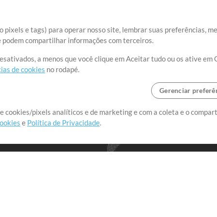
 pixels e tags) para operar nosso site, lembrar suas preferências, m
ue podem compartilhar informações com terceiros.
desativados, a menos que você clique em Aceitar tudo ou os ative em 
ias de cookies
no rodapé.
Gerenciar preferê
o o mundo, criando recursos
e cookies/pixels analíticos e de marketing e com a coleta e o compar
cookies
e
Política de Privacidade
.
realmente importa.
Loja
Conta
A