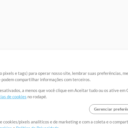
 pixels e tags) para operar nosso site, lembrar suas preferências, m
ue podem compartilhar informações com terceiros.
desativados, a menos que você clique em Aceitar tudo ou os ative em 
ias de cookies
no rodapé.
Gerenciar preferê
o o mundo, criando recursos
e cookies/pixels analíticos e de marketing e com a coleta e o compar