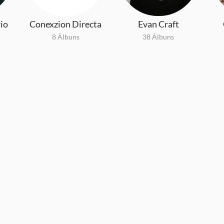
rio
Conexzion Directa
Evan Craft
8 Álbuns
38 Álbuns