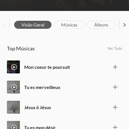
Visão Geral
Músicas
Álbuns
Bi
Top Músicas
Ver Tudo
Mon coeur te poursuit
Tu es merveilleux
Jésus ô Jésus
Tu es mon désir