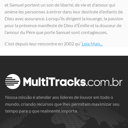
et Samuel portent un son de liberté, de vie et d’amour qui
Ce que nous voulons c'est toi
Tu es merveilleux
Émilie Charette
amène les personnes à entrer dans leur destinée d’enfants de
2014
2008
2003
Dieu avec assurance. Lorsqu’ils dirigent la louange, la passion
pour la présence manifeste de Dieu d’Émilie et la douceur de
l’amour du Père que porte Samuel sont contagieuses.
C’est depuis leur rencontre en 2002 qu’
Leia Mais...
Nossa missão é atender aos líderes de louvor em todo o
mundo, criando recursos que lhes permitam maximizar seu
tempo para o que realmente importa.