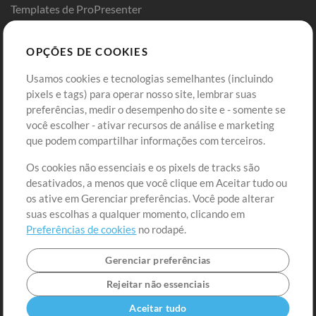
Templates de ProPresenter
Sounds
OPÇÕES DE COOKIES
Loja
Conta
Usamos cookies e tecnologias semelhantes (incluindo
Comprar Créditos
Entre
pixels e tags) para operar nosso site, lembrar suas
preferências, medir o desempenho do site e - somente se
Conteúdo Grátis
Cadastre-se
você escolher - ativar recursos de análise e marketing
Solicite uma Música
Ir ao carrinho
que podem compartilhar informações com terceiros.
Os cookies não essenciais e os pixels de tracks são
Extras
desativados, a menos que você clique em Aceitar tudo ou
Sessões
os ative em Gerenciar preferências. Você pode alterar
Envie seu conteúdo
suas escolhas a qualquer momento, clicando em
Preferências de cookies
no rodapé.
Playlist
MT Conference
Gerenciar preferências
Rejeitar não essenciais
Aceitar tudo