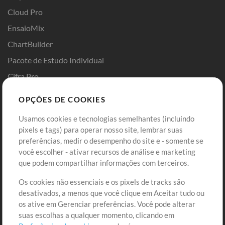
Cloud Pro
EnsaioMix
ChartBuilder
Pacote de Estudo Individual
Cifra Pro
Templates de ProPresenter
OPÇÕES DE COOKIES
Sounds
Usamos cookies e tecnologias semelhantes (incluindo
pixels e tags) para operar nosso site, lembrar suas
Loja
Conta
preferências, medir o desempenho do site e - somente se
Comprar Créditos
Entre
você escolher - ativar recursos de análise e marketing
que podem compartilhar informações com terceiros.
Conteúdo Grátis
Cadastre-se
Solicite uma Música
Ir ao carrinho
Os cookies não essenciais e os pixels de tracks são
desativados, a menos que você clique em Aceitar tudo ou
os ative em Gerenciar preferências. Você pode alterar
Extras
suas escolhas a qualquer momento, clicando em
Sessões