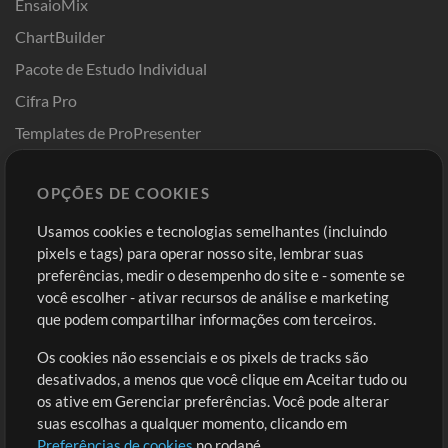
EnsaioMix
ChartBuilder
Pacote de Estudo Individual
Cifra Pro
Templates de ProPresenter
Sounds
OPÇÕES DE COOKIES
Loja
Conta
Usamos cookies e tecnologias semelhantes (incluindo
Comprar Créditos
Entre
pixels e tags) para operar nosso site, lembrar suas
preferências, medir o desempenho do site e - somente se
Conteúdo Grátis
Cadastre-se
você escolher - ativar recursos de análise e marketing
Solicite uma Música
Ir ao carrinho
que podem compartilhar informações com terceiros.
Os cookies não essenciais e os pixels de tracks são
Extras
desativados, a menos que você clique em Aceitar tudo ou
Sessões
os ative em Gerenciar preferências. Você pode alterar
Envie seu conteúdo
suas escolhas a qualquer momento, clicando em
Preferências de cookies
no rodapé.