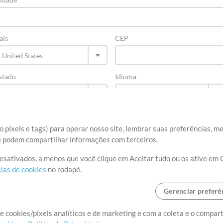
aís
CEP
stado
Idioma
 pixels e tags) para operar nosso site, lembrar suas preferências, m
ue podem compartilhar informações com terceiros.
desativados, a menos que você clique em Aceitar tudo ou os ative em 
ias de cookies
no rodapé.
Gerenciar preferê
re
Termos de Uso
Política de Privacidade
Preferências de cookies
Con
e cookies/pixels analíticos e de marketing e com a coleta e o compar