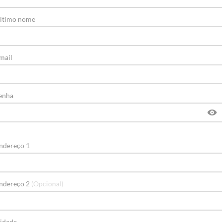
ltimo nome
mail
enha
ndereço 1
ndereço 2
(Opcional)
idade