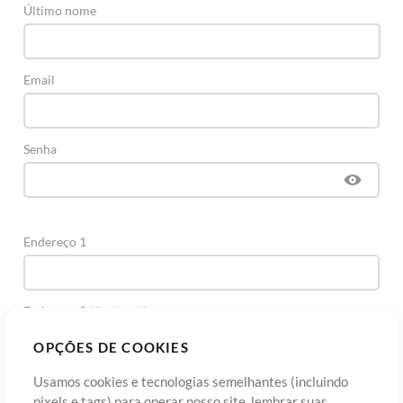
Último nome
Email
Senha
Endereço 1
Endereço 2
(Opcional)
OPÇÕES DE COOKIES
Cidade
Usamos cookies e tecnologias semelhantes (incluindo
pixels e tags) para operar nosso site, lembrar suas