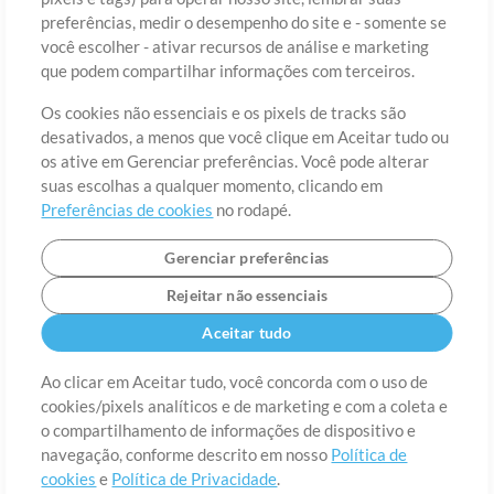
preferências, medir o desempenho do site e - somente se
você escolher - ativar recursos de análise e marketing
País
CEP
que podem compartilhar informações com terceiros.
Os cookies não essenciais e os pixels de tracks são
desativados, a menos que você clique em Aceitar tudo ou
Estado
Idioma
os ative em Gerenciar preferências. Você pode alterar
suas escolhas a qualquer momento, clicando em
Preferências de cookies
no rodapé.
Gerenciar preferências
Rejeitar não essenciais
Aceitar tudo
Ao clicar em Aceitar tudo, você concorda com o uso de
cookies/pixels analíticos e de marketing e com a coleta e
Sobre
o compartilhamento de informações de dispositivo e
Termos de Uso
Política de Privacidade
Preferências de
cookies
Contato
navegação, conforme descrito em nosso
Política de
cookies
e
Política de Privacidade
.
©2006-2026 por MultiTracks LLC. Todos os Direitos Reservados.