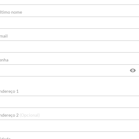
ltimo nome
mail
enha
ndereço 1
ndereço 2
(Opcional)
idade