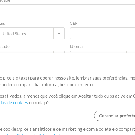
aís
CEP
stado
Idioma
 pixels e tags) para operar nosso site, lembrar suas preferências, m
ue podem compartilhar informações com terceiros.
desativados, a menos que você clique em Aceitar tudo ou os ative em 
ias de cookies
no rodapé.
Gerenciar preferê
re
Termos de Uso
Política de Privacidade
Preferências de cookies
Con
e cookies/pixels analíticos e de marketing e com a coleta e o compar