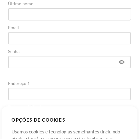
Último nome
Email
Senha
Endereço 1
Endereço 2
(Opcional)
OPÇÕES DE COOKIES
Cidade
Usamos cookies e tecnologias semelhantes (incluindo
pixels e tags) para operar nosso site, lembrar suas