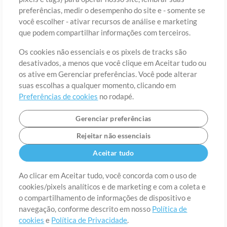
preferências, medir o desempenho do site e - somente se
você escolher - ativar recursos de análise e marketing
País
CEP
que podem compartilhar informações com terceiros.
Os cookies não essenciais e os pixels de tracks são
desativados, a menos que você clique em Aceitar tudo ou
Estado
Idioma
os ative em Gerenciar preferências. Você pode alterar
suas escolhas a qualquer momento, clicando em
Preferências de cookies
no rodapé.
Gerenciar preferências
Rejeitar não essenciais
Aceitar tudo
Ao clicar em Aceitar tudo, você concorda com o uso de
cookies/pixels analíticos e de marketing e com a coleta e
Sobre
o compartilhamento de informações de dispositivo e
Termos de Uso
Política de Privacidade
Preferências de
cookies
Contato
navegação, conforme descrito em nosso
Política de
cookies
e
Política de Privacidade
.
©2006-2026 por MultiTracks LLC. Todos os Direitos Reservados.