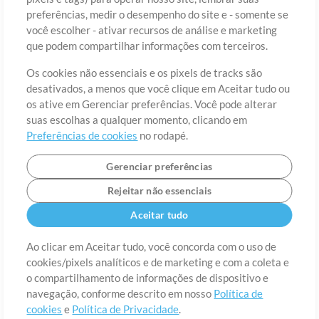
preferências, medir o desempenho do site e - somente se
você escolher - ativar recursos de análise e marketing
País
CEP
que podem compartilhar informações com terceiros.
Os cookies não essenciais e os pixels de tracks são
desativados, a menos que você clique em Aceitar tudo ou
Estado
Idioma
os ative em Gerenciar preferências. Você pode alterar
suas escolhas a qualquer momento, clicando em
Preferências de cookies
no rodapé.
Gerenciar preferências
Rejeitar não essenciais
Aceitar tudo
Ao clicar em Aceitar tudo, você concorda com o uso de
cookies/pixels analíticos e de marketing e com a coleta e
Sobre
o compartilhamento de informações de dispositivo e
Termos de Uso
Política de Privacidade
Preferências de
cookies
Contato
navegação, conforme descrito em nosso
Política de
cookies
e
Política de Privacidade
.
©2006-2026 por MultiTracks LLC. Todos os Direitos Reservados.