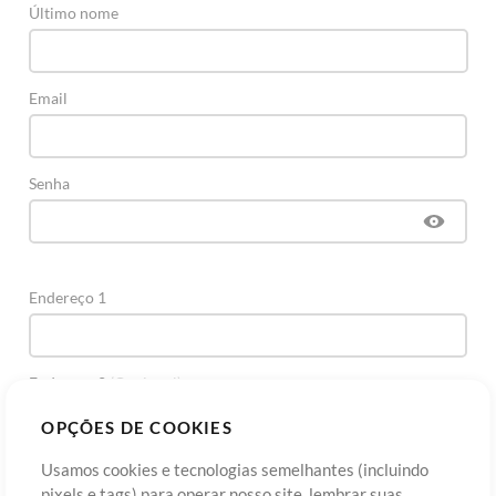
Último nome
Email
Senha
Endereço 1
Endereço 2
(Opcional)
OPÇÕES DE COOKIES
Cidade
Usamos cookies e tecnologias semelhantes (incluindo
pixels e tags) para operar nosso site, lembrar suas