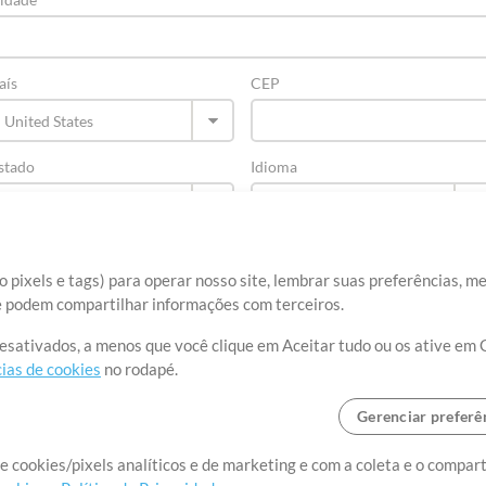
aís
CEP
stado
Idioma
 pixels e tags) para operar nosso site, lembrar suas preferências, m
ue podem compartilhar informações com terceiros.
desativados, a menos que você clique em Aceitar tudo ou os ative em 
ias de cookies
no rodapé.
Gerenciar preferê
re
Termos de Uso
Política de Privacidade
Preferências de cookies
Con
e cookies/pixels analíticos e de marketing e com a coleta e o compar