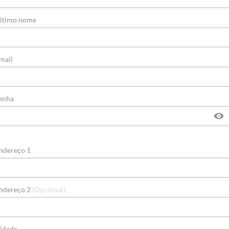
ltimo nome
mail
enha
ndereço 1
ndereço 2
(Opcional)
idade