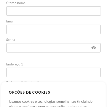
Último nome
Email
Senha
Endereço 1
Endereço 2
(Opcional)
OPÇÕES DE COOKIES
Cidade
Usamos cookies e tecnologias semelhantes (incluindo
pixels e tags) para operar nosso site, lembrar suas