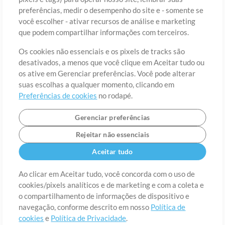
preferências, medir o desempenho do site e - somente se
você escolher - ativar recursos de análise e marketing
País
CEP
que podem compartilhar informações com terceiros.
Os cookies não essenciais e os pixels de tracks são
desativados, a menos que você clique em Aceitar tudo ou
Estado
Idioma
os ative em Gerenciar preferências. Você pode alterar
suas escolhas a qualquer momento, clicando em
Preferências de cookies
no rodapé.
Gerenciar preferências
Rejeitar não essenciais
Aceitar tudo
Ao clicar em Aceitar tudo, você concorda com o uso de
cookies/pixels analíticos e de marketing e com a coleta e
Sobre
o compartilhamento de informações de dispositivo e
Termos de Uso
Política de Privacidade
Preferências de
cookies
Contato
navegação, conforme descrito em nosso
Política de
cookies
e
Política de Privacidade
.
©2006-2026 por MultiTracks LLC. Todos os Direitos Reservados.